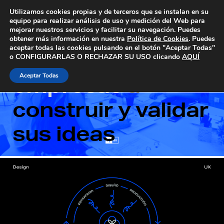
Skip
Utilizamos cookies propias y de terceros que se instalan en su
to
equipo para realizar análisis de uso y medición del Web para
Disseny UX aplicado por IBV
mejorar nuestros servicios y facilitar su navegación. Puedes
content
obtener más información en nuestra
Política de Cookies
. Puedes
aceptar todas las cookies pulsando en el botón "Aceptar Todas"
Ayudamos a las
o CONFIGURARLAS O RECHAZAR SU USO clicando
AQUÍ
Aceptar Todas
empresas
a
construir y validar
sus ideas